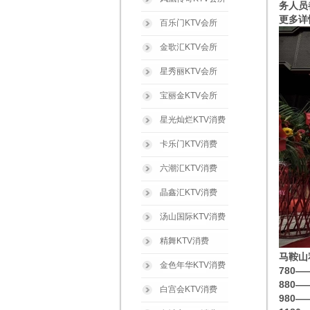
务人员
更多详
百乐门KTV会所
金歌汇KTV会所
星秀丽KTV会所
宝丽金KTV会所
星光灿烂KTV消费
卡乐门KTV消费
六潮汇KTV消费
晶鑫汇KTV消费
汤山国际KTV消费
精舞KTV消费
马鞍山
金色年华KTV消费
780
880—
白宫会KTV消费
980—