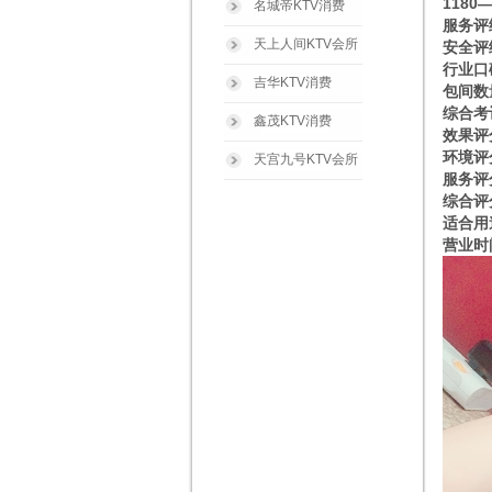
1180
名城帝KTV消费
服务评
天上人间KTV会所
安全评
行业口
吉华KTV消费
包间数
综合考
鑫茂KTV消费
效果评
环境评
天宫九号KTV会所
服务评
综合评
适合用
营业时间