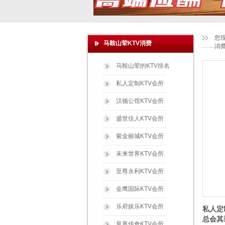
您
马鞍山荤KTV消费
消
马鞍山荤的KTV排名
私人定制KTV会所
汉顿公馆KTV会所
盛世佳人KTV会所
紫金丽城KTV会所
未来世界KTV会所
至尊永利KTV会所
金鹰国际KTV会所
乐府娱乐KTV会所
私人定
总会其
凤凰传奇KTV会所