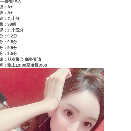
——容纳18人
级：A+
级：A+
碑：九十分
量：39间
评：九十五分
分：9.2分
分：9.5分
分：9.5分
分：9.5分
途：朋友聚会 商务宴请
：晚上19:00至凌晨3:00