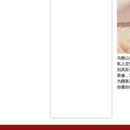
马鞍山
私人定
别具匠
装修，
为顾客
你最好