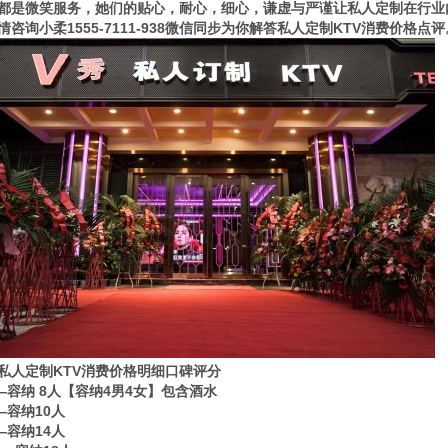
都是微笑服务，她们的贴心，耐心，细心，谦虚与严谨让私人定制在行业
情咨询小柔1555-7111-938微信同步为你解答私人定制KTV消费价格点评
私人定制KTV消费价格明细口碑评分
——容纳 8人【容纳4男4女】包含酒水
—容纳10人
—容纳14人